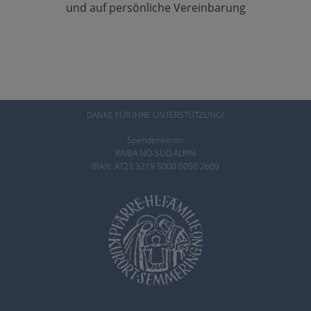
und auf persönliche Vereinbarung
DANKE FÜR IHRE UNTERSTÜTZUNG!
Spendenkonto:
RAIBA NÖ-SÜD ALPIN
IBAN: AT23 3219 5000 0050 2609