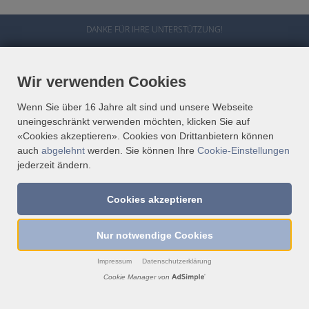
DANKE FÜR IHRE UNTERSTÜTZUNG!
Spendenkonto:
RAIBA NÖ-SÜD ALPIN
Wir verwenden Cookies
IBAN: AT23 3219 5000 0050 2609
Wenn Sie über 16 Jahre alt sind und unsere Webseite
uneingeschränkt verwenden möchten, klicken Sie auf
«Cookies akzeptieren». Cookies von Drittanbietern können
auch
abgelehnt
werden. Sie können Ihre
Cookie-Einstellungen
jederzeit ändern.
Cookies akzeptieren
KONTAKT
Nur notwendige Cookies
DATENSCHUTZ
Impressum
Datenschutzerklärung
IMPRESSUM
Cookie Manager von